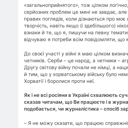
«загальноприйнятого», тож цілком логічно,
серйозних проблем це мені не завдає, але
правих поглядів, коли дізнаються про моє
творчість, навіть якщо (і здебільшого) ні
взнаки й те, що я, пишучи на певну темати
відчуваю я потреби всім повідомляти, що м
До своєї участі у війні я маю цілком визна
четників. Серби – це народ, а четники – аг
Другу світову війну почали не німці, а на
й тим, що у хорватському війську було нема
Хорватії і боролися проти неї.
Як і не всі росіяни в Україні схвалюють су
сказав читачам, що Ви працюєте і в журна
подобається, чи журналістика – спосіб за
– Я не можу сказати, що працюю справжні