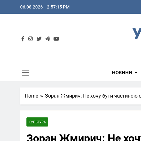
Skip
06.08.2026
2:57:16 PM
to
content
У
НОВИНИ
Home
Зоран Жмирич: Не хочу бути частиною 
КУЛЬТУРА
Зоран Жмирич: Не хоч