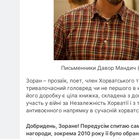
Письменники Давор Мандич (
Зоран – прозаїк, поет, член Хорватського 
тривалочасний головред чи не першого в к
його доробку є ціла книжка, складена з до
участь у війні за Незалежність Хорватії і 
антивоєнного напрямку в сучасній хорватсь
Добридень, Зоране! Передусім спитаю сам
нагороди, зокрема 2010 року її було обра