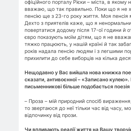
офіційного порталу Рієки – міста, в якому
вважаю, що так правильно. Поки що я не х
пенсію ще з 23-го року життя. Моя пенсія 
Дехто з приятелів каже, що я ненормальний
повертатися додому після 17-ої години й о
євро показують моїм дітям, що я не вваж
тяжко працюють, у нашій країні й так заба
років надала пенсію людям і з легшими пор
прихилити до себе виборців на кілька деся
Нещодавно у Вас вийшла нова книжка поезі
сказати, антивоєнної – «Записано кулею».
письменникові більше подобається поезія 
– Проза – мій природний спосіб вираження,
то звертаюся до неї тільки час від часу, м
відпочинку від прози.
Чи впливають реалії життя на Вашу творч