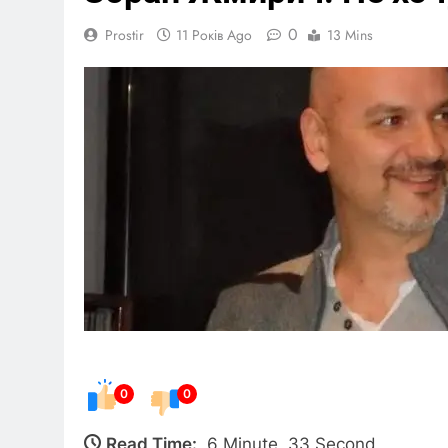
0
Prostir
11 Років Ago
13 Mins
0
0
Read Time:
6 Minute, 33 Second