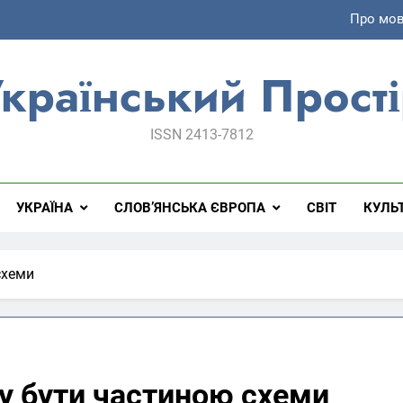
Чому рос
Ідеологічна ві
країнський Прост
Сучасна україн
ISSN 2413-7812
Про мов
Чому рос
УКРАЇНА
СЛОВ’ЯНСЬКА ЄВРОПА
СВІТ
КУЛЬ
Ідеологічна ві
схеми
у бути частиною схеми