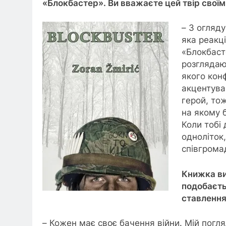
«Блокбастер». Ви вважаєте цей твір своїм у
– З огляду
яка реакц
«Блокбаст
розглядаю
якого конф
акцентував
герой, то
на якому б
Коли тобі 
одноліток,
співгромад
Книжка ви
подобаєть
ставлення
– Кожен має своє бачення війни. Мій погля