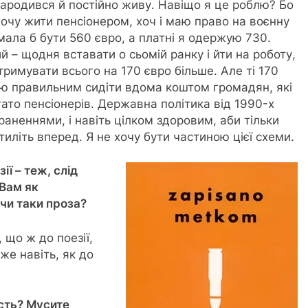
 народився й постійно живу. Навіщо я це роблю? Бо
очу жити пенсіонером, хоч і маю право на воєнну
мала б бути 560 євро, а платні я одержую 730.
 – щодня вставати о сьомій ранку і йти на роботу,
тримувати всього на 170 євро більше. Але ті 170
аю правильним сидіти вдома коштом громадян, які
гато пенсіонерів. Державна політика від 1990-х
аненнями, і навіть цілком здоровим, аби тільки
тиліть вперед. Я не хочу бути частиною цієї схеми.
ї – теж, слід
 Вам як
чи таки проза?
 що ж до поезії,
оже навіть, як до
ість? Мусите