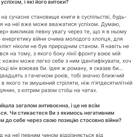
спіхом, і які його витоки?
 на сучасне становище книги в суспільстві, будь-
ія на неї вже може вважатися успіхом. Думаю,
ер» викликав певну увагу через те, що я в ньому
 енергетику війни очима молодого хлопця, для
лікт ніколи не був природним станом. Я навіть не
ся на тому, з якого боку лінії фронту воює мій
ж кожен може легко себе з ним ідентифікувати, хоч
оці він воював би. Ідея ж роману, я сказав би…
двадцять з гачечком років, тобі значно ближчий
 в якого ти змушений стріляти, ніж п’ятдесятилітній
янин, з котрим разом стоїш на чатах.
йшла загалом антивоєнна, і це не всім
ся. Чи стикаєтеся Ви з якимось негативним
м до себе через свою позицію стосовно війни?
д на неї певним чином відрізняється від