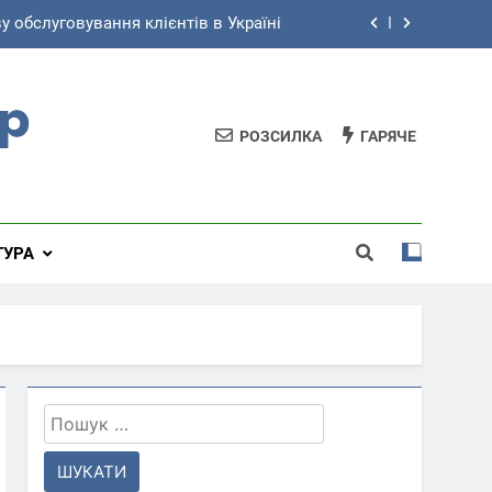
ійська музика переважає в Україні?
йна, яка не завершиться на полі бою
ір
ська література: що почитати в 2026
РОЗСИЛКА
ГАРЯЧЕ
у обслуговування клієнтів в Україні
ійська музика переважає в Україні?
ТУРА
йна, яка не завершиться на полі бою
Пошук: