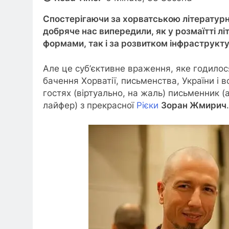
Спостерігаючи за хорватською літератур
добряче нас випередили, як у розмаїтті л
формами, так і за розвитком інфраструкту
Але це суб’єктивне враження, яке годилос
бачення Хорватії, письменства, України і в
гостях (віртуально, на жаль) письменник (
лайфер) з прекрасної
Рієки
Зоран Жмирич
.