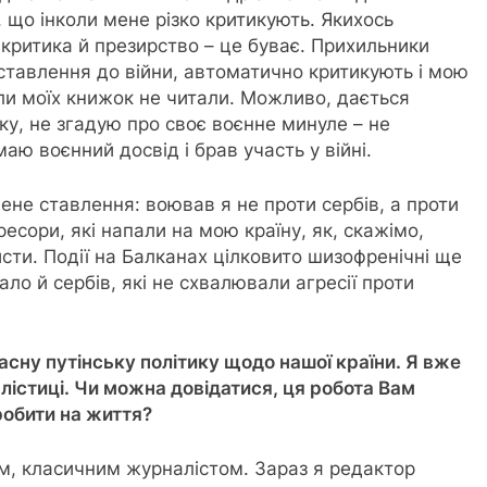
 що інколи мене різко критикують. Якихось
 критика й презирство – це буває. Прихильники
 ставлення до війни, автоматично критикують і мою
коли моїх книжок не читали. Можливо, дається
ку, не згадую про своє воєнне минуле – не
аю воєнний досвід і брав участь у війні.
чене ставлення: воював я не проти сербів, а проти
ресори, які напали на мою країну, як, скажімо,
цисти. Події на Балканах цілковито шизофренічні ще
ло й сербів, які не схвалювали агресії проти
часну путінську політику щодо нашої країни. Я вже
лістиці. Чи можна довідатися, ця робота Вам
робити на життя?
м, класичним журналістом. Зараз я редактор