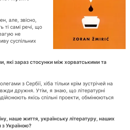
ен, але, звісно,
ь ті самі речі, що
еагую не
иву суспільних
и, які зараз стосунки між хорватськими та
легами з Сербії, хіба тільки крім зустрічей на
вжди дружня. Утім, я знаю, що літературні
 здійснюють якісь спільні проекти, обмінюються
їну, наше життя, українську літературу, наших
 з Україною?