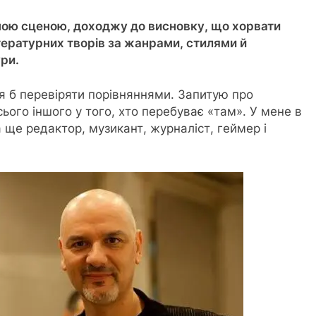
ною сценою, доходжу до висновку, що хорвати
ітературних творів за жанрами, стилями й
ри.
я б перевіряти порівняннями. Запитую про
сього іншого у того, хто перебуває «там». У мене в
а ще редактор, музикант, журналіст, геймер і